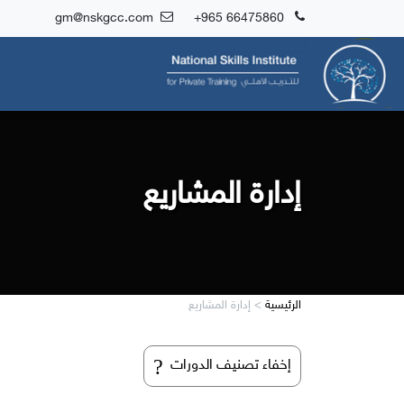
gm@nskgcc.com
+965 66475860
إدارة المشاريع
الرئيسية
>
إدارة المشاريع
?
إخفاء تصنيف الدورات