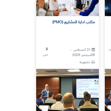
مكتب ادارة المشاريع (PMO)
ن
31 أغسطس -
دبي
08سبتمبر 2026
حضورية