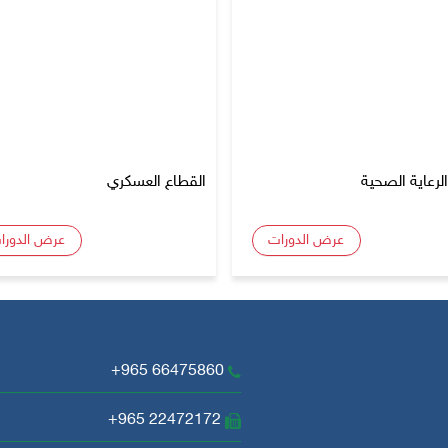
لرعاية الصحية
القطاع العسكري
عرض الدورات
عرض الدورا
+965 66475860
+965 22472172