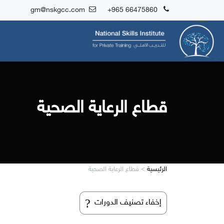
gm@nskgcc.com
+965 66475860
قطاع الرعاية الصحية
الرئيسية
>
قطاع الرعاية الصحية
?
إخفاء تصنيف الدورات